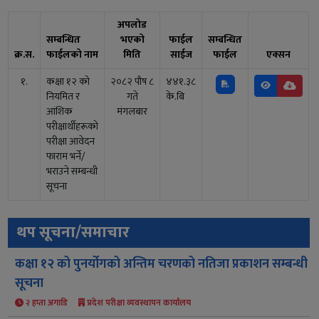
अपलोड
सम्बन्धित
भएको
फाईल
सम्बन्धित
क्र.स.
फाईलको नाम
मिति
साईज
फाईल
एक्सन
१.
कक्षा १२ को
२०८२ पौष ८
४४१.३८
नियमित र
गते
के.बि
आंशिक
मंगलबार
परीक्षार्थीहरूको
परीक्षा आवेदन
फाराम भर्ने/
भराउने सम्बन्धी
सूचना
थप सूचना/समाचार
कक्षा १२ को पुनर्योगको अन्तिम चरणको नतिजा प्रकाशन सम्बन्धी
सूचना
२ हप्ता अगाडि
प्रदेश परीक्षा व्यवस्थापन कार्यालय